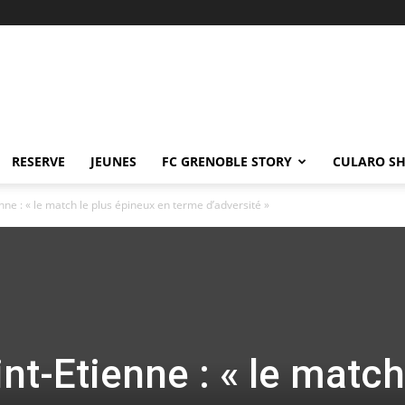
RESERVE
JEUNES
FC GRENOBLE STORY
CULARO S
nne : « le match le plus épineux en terme d’adversité »
t-Etienne : « le match