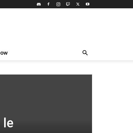
HOW
 le