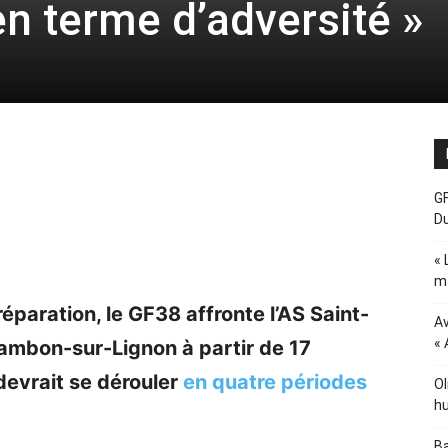
en terme d’adversité »
GF
D
« 
ma
paration, le GF38 affronte l’AS Saint-
Av
« 
ambon-sur-Lignon à partir de 17
devrait se dérouler
en quatre périodes
Ol
hu
Ba