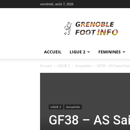
vendredi, août 7, 2026
Grenoble
Foot
Info
ACCUEIL
LIGUE 2
FEMININES
Accueil
LIGUE 2
Actualités
GF38 – AS Saint-Etie
LIGUE 2
Actualités
GF38 – AS Sain