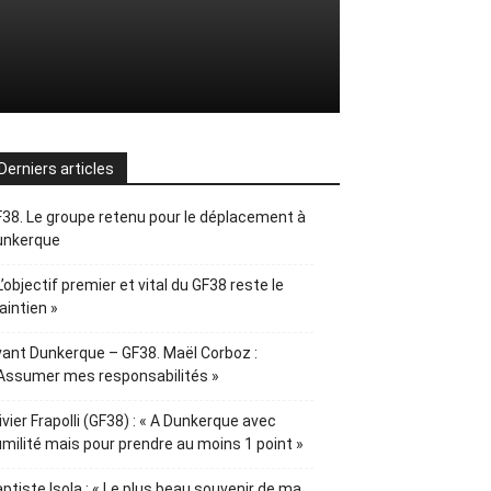
Derniers articles
38. Le groupe retenu pour le déplacement à
unkerque
L’objectif premier et vital du GF38 reste le
intien »
ant Dunkerque – GF38. Maël Corboz :
Assumer mes responsabilités »
ivier Frapolli (GF38) : « A Dunkerque avec
milité mais pour prendre au moins 1 point »
ptiste Isola : « Le plus beau souvenir de ma