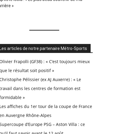
rrière »
Les articles de notre partenaire Métro-Sports
Olivier Frapolli (GF38) : « C’est toujours mieux
que le résultat soit positif »
Christophe Pélissier (ex AJ Auxerre) : « Le
travail dans les centres de formation est
formidable »
Les affiches du 1er tour de la coupe de France
en Auvergne Rhône-Alpes
Supercoupe d’Europe PSG – Aston Villa : ce
qu’il faut savoir avant le 12 août