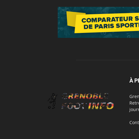
À 
Gren
Retr
jour
Cont