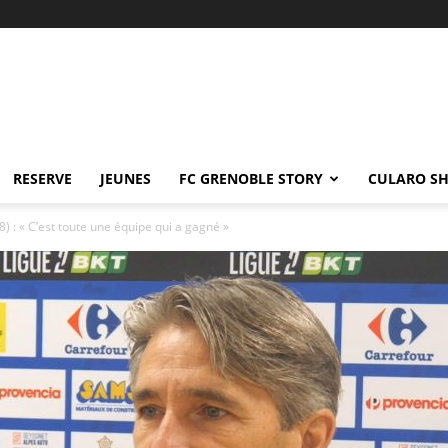
RESERVE
JEUNES
FC GRENOBLE STORY
CULARO S
8) : « C’est toute une équipe qui a gagné »