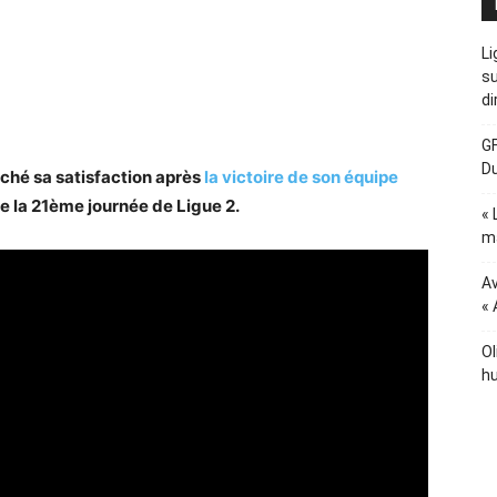
Li
su
di
GF
D
iché sa satisfaction après
la victoire de son équipe
e la 21ème journée de Ligue 2.
« 
ma
Av
« 
Ol
hu