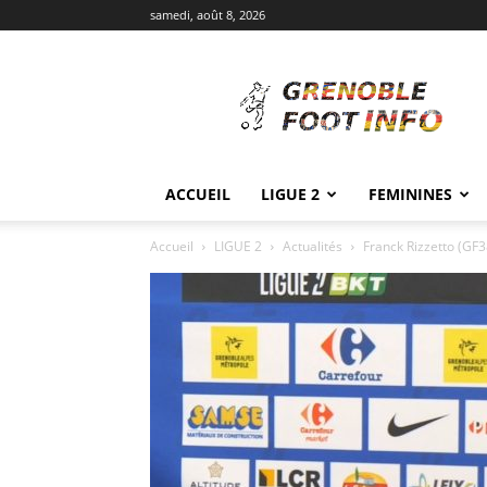
samedi, août 8, 2026
Grenoble
Foot
Info
ACCUEIL
LIGUE 2
FEMININES
Accueil
LIGUE 2
Actualités
Franck Rizzetto (GF3