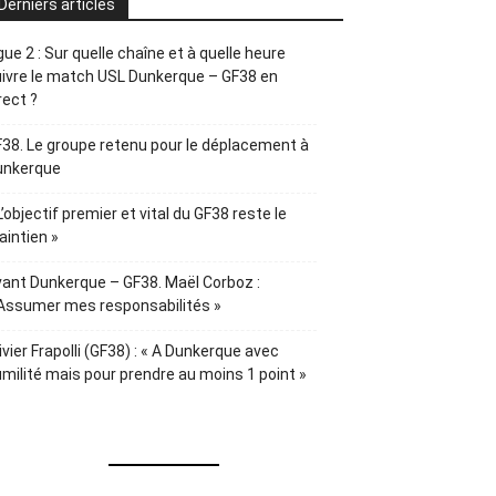
Derniers articles
gue 2 : Sur quelle chaîne et à quelle heure
ivre le match USL Dunkerque – GF38 en
rect ?
38. Le groupe retenu pour le déplacement à
unkerque
L’objectif premier et vital du GF38 reste le
intien »
ant Dunkerque – GF38. Maël Corboz :
Assumer mes responsabilités »
ivier Frapolli (GF38) : « A Dunkerque avec
milité mais pour prendre au moins 1 point »