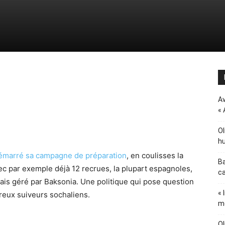
Av
« 
Ol
hu
démarré sa campagne de préparation
, en coulisses la
Ba
ec par exemple déjà 12 recrues, la plupart espagnoles,
ca
ais géré par Baksonia. Une politique qui pose question
« 
reux suiveurs sochaliens.
m
Ol