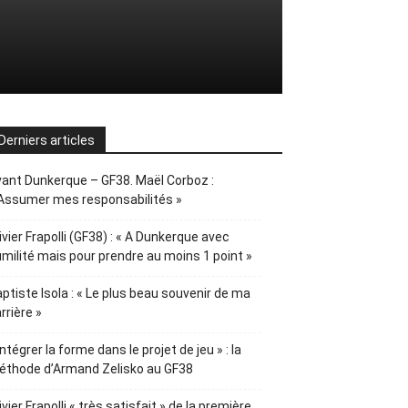
Derniers articles
ant Dunkerque – GF38. Maël Corboz :
Assumer mes responsabilités »
ivier Frapolli (GF38) : « A Dunkerque avec
milité mais pour prendre au moins 1 point »
ptiste Isola : « Le plus beau souvenir de ma
rrière »
Intégrer la forme dans le projet de jeu » : la
éthode d’Armand Zelisko au GF38
ivier Frapolli « très satisfait » de la première