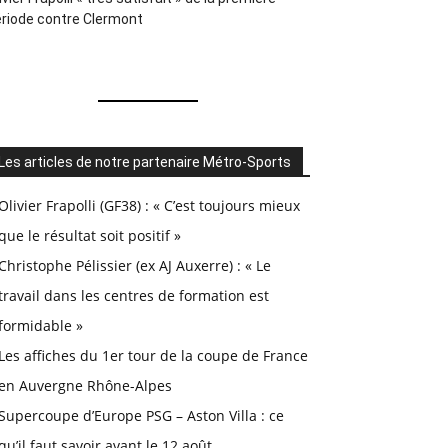
riode contre Clermont
Les articles de notre partenaire Métro-Sports
Olivier Frapolli (GF38) : « C’est toujours mieux
que le résultat soit positif »
Christophe Pélissier (ex AJ Auxerre) : « Le
travail dans les centres de formation est
formidable »
Les affiches du 1er tour de la coupe de France
en Auvergne Rhône-Alpes
Supercoupe d’Europe PSG – Aston Villa : ce
qu’il faut savoir avant le 12 août