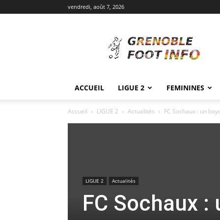
vendredi, août 7, 2026
Grenoble
Foot
Info
ACCUEIL
LIGUE 2
FEMININES
Accueil
LIGUE 2
Actualités
FC Sochaux : un boy
LIGUE 2
Actualités
FC Sochaux : 