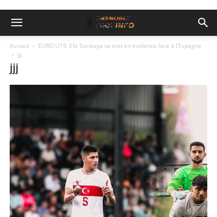
Accueil
EURO U19. Efe Sarikaya se met en évidence face à l’Espagne
jjj
jjj