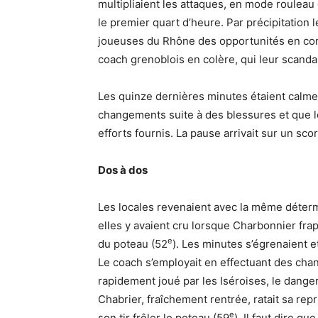
multipliaient les attaques, en mode roulea
le premier quart d’heure. Par précipitation 
joueuses du Rhône des opportunités en cont
coach grenoblois en colère, qui leur scanda
Les quinze dernières minutes étaient calme
changements suite à des blessures et que l
efforts fournis. La pause arrivait sur un sco
Dos à dos
Les locales revenaient avec la même déterm
elles y avaient cru lorsque Charbonnier fra
e
du poteau (52
). Les minutes s’égrenaient et 
Le coach s’employait en effectuant des chan
rapidement joué par les Iséroises, le danger 
Chabrier, fraîchement rentrée, ratait sa rep
e
son tir frôler le poteau (59
). Il faut dire q