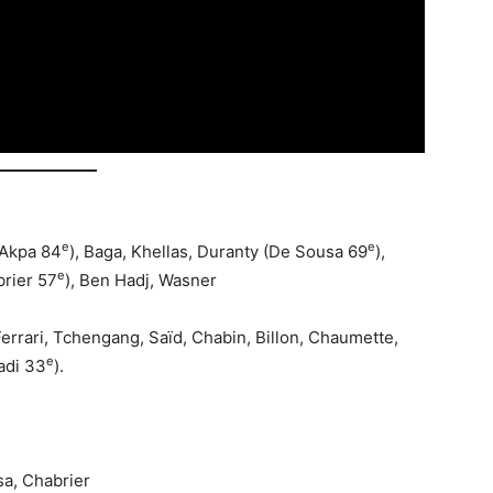
e
e
(Akpa 84
), Baga, Khellas, Duranty (De Sousa 69
),
e
brier 57
), Ben Hadj, Wasner
 Ferrari, Tchengang, Saïd, Chabin, Billon, Chaumette,
e
adi 33
).
sa, Chabrier