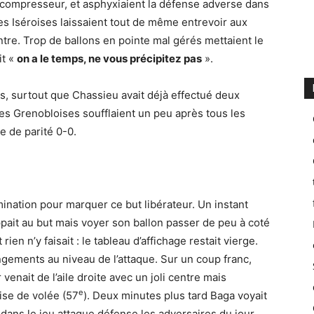
u compresseur, et asphyxiaient la défense adverse dans
les Iséroises laissaient tout de même entrevoir aux
re. Trop de ballons en pointe mal gérés mettaient le
it «
on a le temps, ne vous précipitez pas
».
s, surtout que Chassieu avait déjà effectué deux
es Grenobloises soufflaient un peu après tous les
re de parité 0-0.
ination pour marquer ce but libérateur. Un instant
ppait au but mais voyer son ballon passer de peu à coté
rien n’y faisait : le tableau d’affichage restait vierge.
gements au niveau de l’attaque. Sur un coup franc,
venait de l’aile droite avec un joli centre mais
e
rise de volée (57
). Deux minutes plus tard Baga voyait
ue dans le jeu attaque défense les adversaires du jour