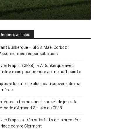
Derniers articles
ant Dunkerque – GF38. Maël Corboz :
Assumer mes responsabilités »
ivier Frapolli (GF38) : « A Dunkerque avec
milité mais pour prendre au moins 1 point »
ptiste Isola : « Le plus beau souvenir de ma
rrière »
Intégrer la forme dans le projet de jeu » : la
éthode d’Armand Zelisko au GF38
ivier Frapolli « très satisfait » de la première
riode contre Clermont