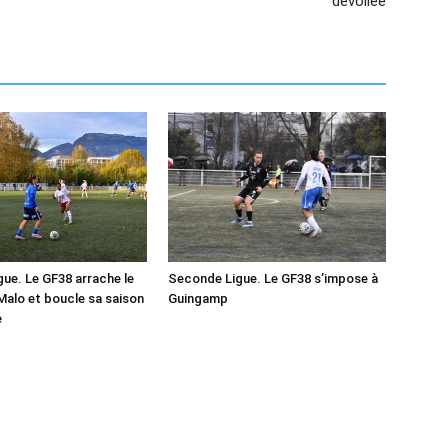
dévoilée
ue. Le GF38 arrache le
Seconde Ligue. Le GF38 s’impose à
-Malo et boucle sa saison
Guingamp
e