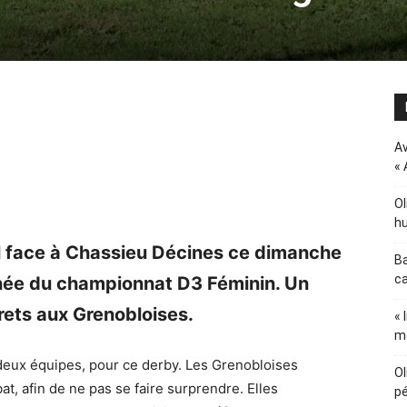
Av
« 
Ol
hu
l face à Chassieu Décines ce dimanche
Ba
ca
née du championnat D3 Féminin. Un
grets aux Grenobloises.
« 
m
 deux équipes, pour ce derby. Les Grenobloises
Ol
t, afin de ne pas se faire surprendre. Elles
pé