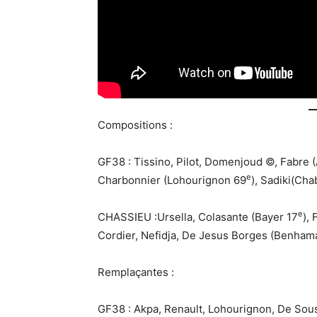
Compositions :
GF38 : Tissino, Pilot, Domenjoud ©, Fabre 
e
Charbonnier (Lohourignon 69
), Sadiki(Cha
e
CHASSIEU :Ursella, Colasante (Bayer 17
),
Cordier, Nefidja, De Jesus Borges (Benham
Remplaçantes :
GF38 : Akpa, Renault, Lohourignon, De Sou