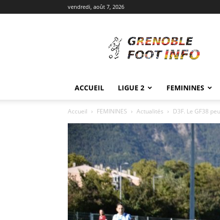
vendredi, août 7, 2026
Grenoble
Foot
Info
ACCUEIL
LIGUE 2
FEMININES
Accueil
FEMININES
Actualités
D3F. Le GF38 peu