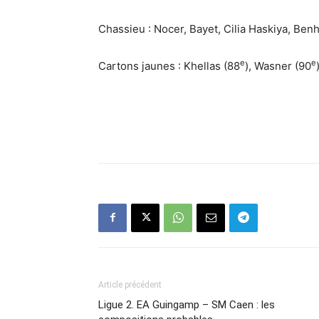
Chassieu : Nocer, Bayet, Cilia Haskiya, Ben
e
e
Cartons jaunes : Khellas (88
), Wasner (90
Article précédent
Ligue 2. EA Guingamp – SM Caen : les