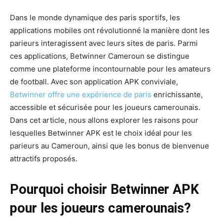
Dans le monde dynamique des paris sportifs, les
applications mobiles ont révolutionné la manière dont les
parieurs interagissent avec leurs sites de paris. Parmi
ces applications, Betwinner Cameroun se distingue
comme une plateforme incontournable pour les amateurs
de football. Avec son application APK conviviale,
Betwinner offre une expérience de paris
enrichissante,
accessible et sécurisée pour les joueurs camerounais.
Dans cet article, nous allons explorer les raisons pour
lesquelles Betwinner APK est le choix idéal pour les
parieurs au Cameroun, ainsi que les bonus de bienvenue
attractifs proposés.
Pourquoi choisir Betwinner APK
pour les joueurs camerounais?