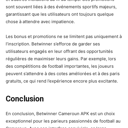
sont souvent liées à des événements sportifs majeurs,
garantissant que les utilisateurs ont toujours quelque
chose à attendre avec impatience.
Les bonus et promotions ne se limitent pas uniquement à
l’inscription. Betwinner s’efforce de garder ses
utilisateurs engagés en leur offrant des opportunités
régulières de maximiser leurs gains. Par exemple, lors
des compétitions de football importantes, les joueurs
peuvent s’attendre à des cotes améliorées et à des paris
gratuits, ce qui rend l’expérience encore plus excitante.
Conclusion
En conclusion, Betwinner Cameroun APK est un choix
exceptionnel pour les parieurs passionnés de football au