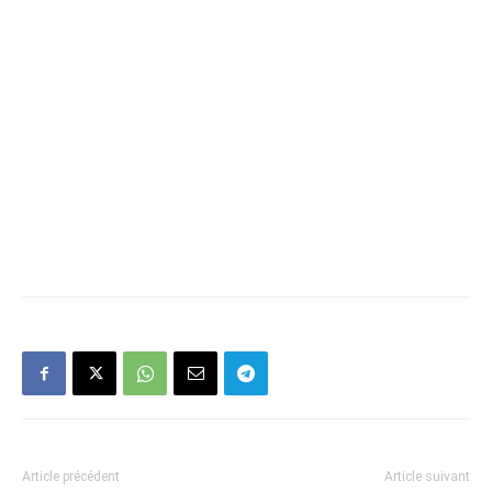
Article précédent
Article suivant