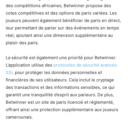
des compétitions africaines, Betwinner propose des
cotes compétitives et des options de paris variées. Les
joueurs peuvent également bénéficier de paris en direct,
leur permettant de parier sur des événements en temps
réel, ajoutant ainsi une dimension supplémentaire au
plaisir des paris.
La sécurité est également une priorité pour Betwinner.
L’application utilise des
protocoles de sécurité avancés
SSL
pour protéger les données personnelles et
financières de ses utilisateurs. Cela inclut le cryptage
des transactions et des informations sensibles, ce qui
garantit une tranquillité d’esprit aux parieurs. De plus,
Betwinner est un site de paris licencié et réglementé,
offrant ainsi une protection supplémentaire aux joueurs
camerounais.