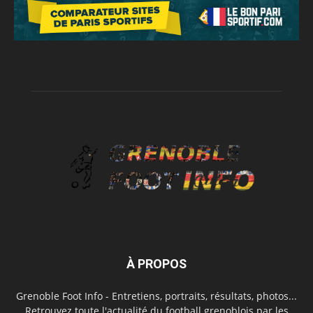
À PROPOS
Grenoble Foot Info - Entretiens, portraits, résultats, photos...
Retrouvez toute l'actualité du football grenoblois par les