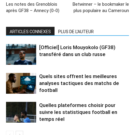
Les notes des Grenoblois
Betwinner – le bookmaker le
après GF38 – Annecy (0-0)
plus populaire au Cameroun
ARTICLES CONNEXES
PLUS DE L'AUTEUR
[Officiel] Loris Mouyokolo (GF38)
transféré dans un club russe
Quels sites offrent les meilleures
analyses tactiques des matchs de
football
Quelles plateformes choisir pour
suivre les statistiques football en
temps réel