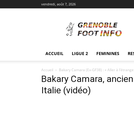
vendredi, août 7, 2026
Grenoble
Foot
Info
ACCUEIL
LIGUE 2
FEMININES
RE
Accueil
Bakary Camara (Ex-GF38) : « Aller à l’étranger
Bakary Camara, ancien 
Italie (vidéo)