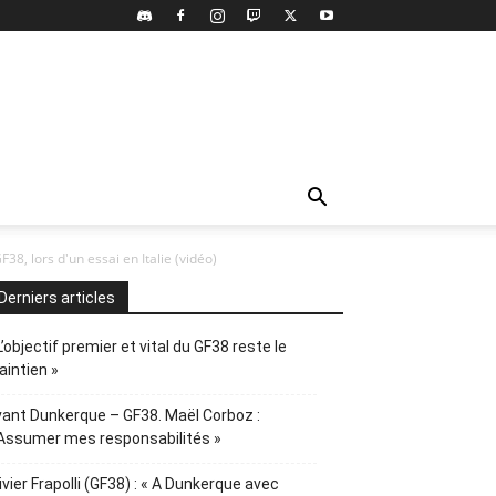
8, lors d'un essai en Italie (vidéo)
Derniers articles
L’objectif premier et vital du GF38 reste le
intien »
ant Dunkerque – GF38. Maël Corboz :
Assumer mes responsabilités »
ivier Frapolli (GF38) : « A Dunkerque avec