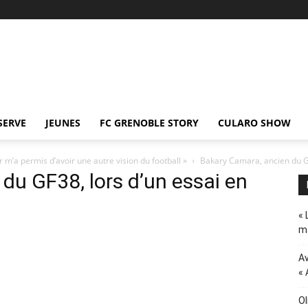
SERVE
JEUNES
FC GRENOBLE STORY
CULARO SHOW
 m’a permis d’avoir une autre vision du football »
Bakary Camara, ancien du GF3
du GF38, lors d’un essai en
« 
ma
Av
« 
Ol