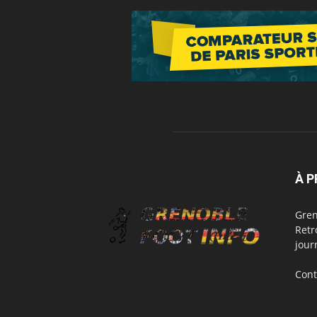
À 
Gren
Retr
jour
Cont