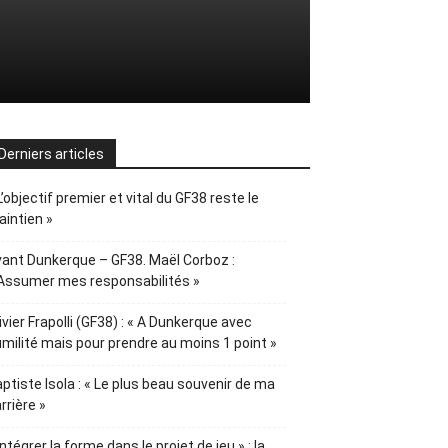
Derniers articles
L’objectif premier et vital du GF38 reste le
intien »
ant Dunkerque – GF38. Maël Corboz :
Assumer mes responsabilités »
ivier Frapolli (GF38) : « A Dunkerque avec
milité mais pour prendre au moins 1 point »
ptiste Isola : « Le plus beau souvenir de ma
rrière »
Intégrer la forme dans le projet de jeu » : la