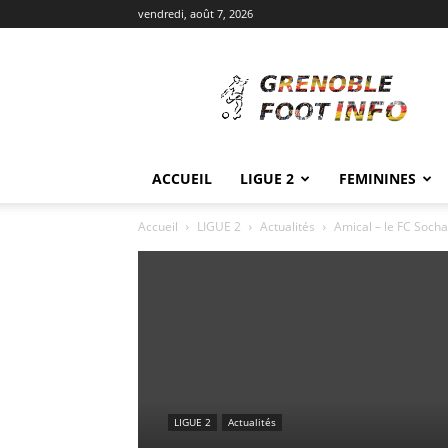
vendredi, août 7, 2026
Grenoble
Foot
Info
ACCUEIL
LIGUE 2
FEMININES
Accueil
LIGUE 2
Actualités
Amical – le FC Soch
LIGUE 2
Actualités