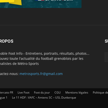
PROPOS
S
oble Foot Info - Entretiens, portraits, résultats, photos...
ouvez toute l'actualité du football grenoblois par les
nalistes de Métro-Sports
actez-nous:
metrosports.fr@gmail.com
ercato FR
Live Foot
Foot du jour
CGU
Mentions légales
Politique de
igue 1
Le 11 HDF : VAFC – Amiens SC – USL Dunkerque