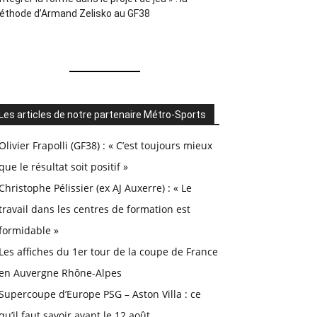
éthode d’Armand Zelisko au GF38
Les articles de notre partenaire Métro-Sports
Olivier Frapolli (GF38) : « C’est toujours mieux
que le résultat soit positif »
Christophe Pélissier (ex AJ Auxerre) : « Le
travail dans les centres de formation est
formidable »
Les affiches du 1er tour de la coupe de France
en Auvergne Rhône-Alpes
Supercoupe d’Europe PSG – Aston Villa : ce
qu’il faut savoir avant le 12 août