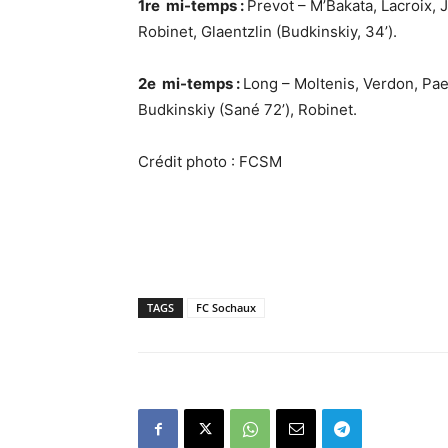
1
re
mi-temps :
Prevot – M’Bakata, Lacroix,
Robinet, Glaentzlin (Budkinskiy, 34’).
2
e
mi-temps :
Long – Moltenis, Verdon, Pae
Budkinskiy (Sané 72’), Robinet.
Crédit photo : FCSM
TAGS
FC Sochaux