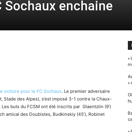
C Sochaux enchaine
« 
ma
Av
« 
 victoire pour le FC Sochaux
. Le premier adversaire
Ol
, Stade des Alpes), s’est imposé 3-1 contre la Chaux-
hu
Les buts du FCSM ont été inscrits par Glaentzlin (9’)
Ba
tch amical des Doubistes, Budkinskiy (45’), Robinet
ca
« 