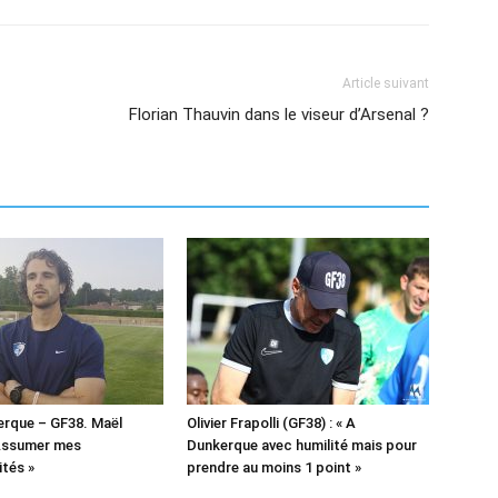
Article suivant
Florian Thauvin dans le viseur d’Arsenal ?
erque – GF38. Maël
Olivier Frapolli (GF38) : « A
 Assumer mes
Dunkerque avec humilité mais pour
ités »
prendre au moins 1 point »