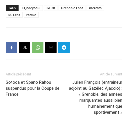
TAGS
El Jadeyaoui
GF 38
Grenoble Foot
mercato
RC Lens
recrue
Article précédent
Article suivant
Sotoca et Spano Rahou
Julien François (entraîneur
suspendus pour la Coupe de
adjoint au Gazélec Ajaccio) :
France
« Grenoble, des années
marquantes aussi bien
humainement que
sportivement »