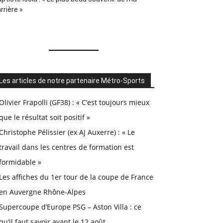
rrière »
Les articles de notre partenaire Métro-Sports
Olivier Frapolli (GF38) : « C’est toujours mieux
que le résultat soit positif »
Christophe Pélissier (ex AJ Auxerre) : « Le
travail dans les centres de formation est
formidable »
Les affiches du 1er tour de la coupe de France
en Auvergne Rhône-Alpes
Supercoupe d’Europe PSG – Aston Villa : ce
qu’il faut savoir avant le 12 août