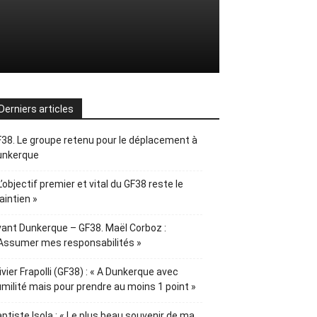
Derniers articles
38. Le groupe retenu pour le déplacement à
unkerque
L’objectif premier et vital du GF38 reste le
intien »
ant Dunkerque – GF38. Maël Corboz :
Assumer mes responsabilités »
ivier Frapolli (GF38) : « A Dunkerque avec
milité mais pour prendre au moins 1 point »
ptiste Isola : « Le plus beau souvenir de ma