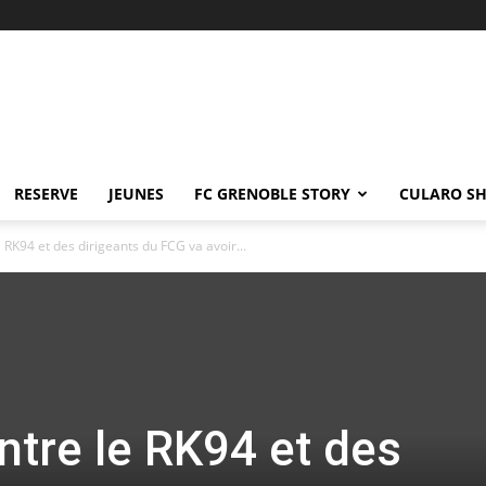
RESERVE
JEUNES
FC GRENOBLE STORY
CULARO S
 RK94 et des dirigeants du FCG va avoir...
ntre le RK94 et des