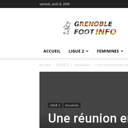
samedi, août 8, 2026
Grenoble
Foot
Info
ACCUEIL
LIGUE 2
FEMININES
Accueil
LIGUE 2
Actualités
Une réunion entre le
LIGUE 2
Actualités
Une réunion e