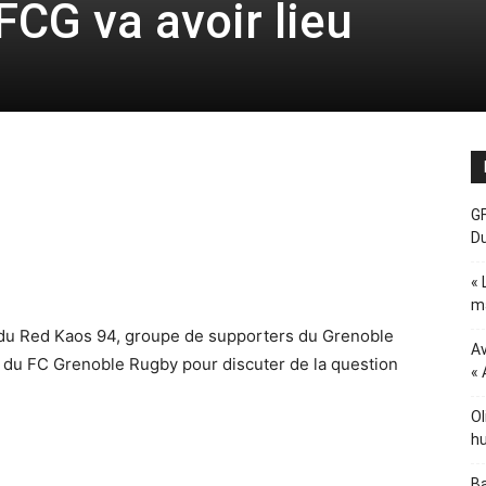
FCG va avoir lieu
GF
D
« 
ma
 du Red Kaos 94, groupe de supporters du Grenoble
Av
s du FC Grenoble Rugby pour discuter de la question
« 
Ol
hu
Ba