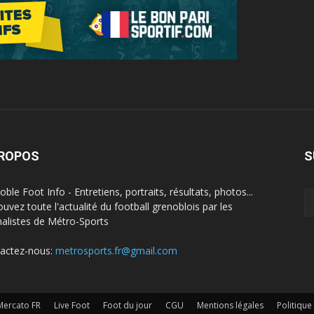
PROPOS
S
ble Foot Info - Entretiens, portraits, résultats, photos...
ouvez toute l'actualité du football grenoblois par les
nalistes de Métro-Sports
actez-nous:
metrosports.fr@gmail.com
Mercato FR
Live Foot
Foot du jour
CGU
Mentions légales
Politique