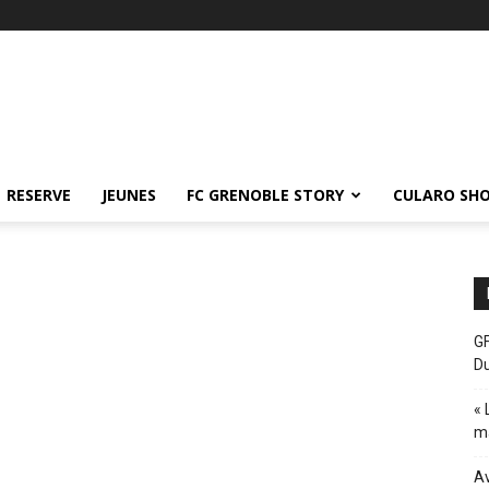
RESERVE
JEUNES
FC GRENOBLE STORY
CULARO SH
GF
D
« 
ma
Av