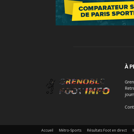
À 
Greno
Retr
jour
Cont
Accueil
Métro-Sports
Résultats Foot en direct