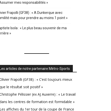
Assumer mes responsabilités »
ivier Frapolli (GF38) : « A Dunkerque avec
milité mais pour prendre au moins 1 point »
ptiste Isola : « Le plus beau souvenir de ma
rrière »
Les articles de notre partenaire Métro-Sports
Olivier Frapolli (GF38) : « C’est toujours mieux
que le résultat soit positif »
Christophe Pélissier (ex AJ Auxerre) : « Le travail
dans les centres de formation est formidable »
Les affiches du 1er tour de la coupe de France