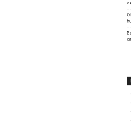
« 
Ol
hu
Ba
ca