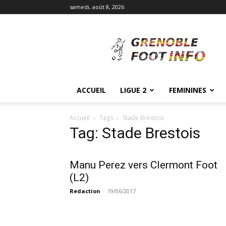
samedi, août 8, 2026
Grenoble
Foot
Info
ACCUEIL
LIGUE 2
FEMININES
Accueil
Tags
Stade Brestois
Tag: Stade Brestois
Manu Perez vers Clermont Foot
(L2)
Redaction
-
19/06/2017