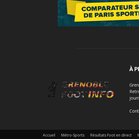
À 
Greno
Retr
jour
Cont
Accueil
Métro-Sports
Résultats Foot en direct