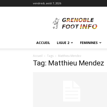
vendredi, août 7, 2026
Grenoble
Foot
Info
ACCUEIL
LIGUE 2
FEMININES
Accueil
Tags
Matthieu Mendez
Tag: Matthieu Mendez