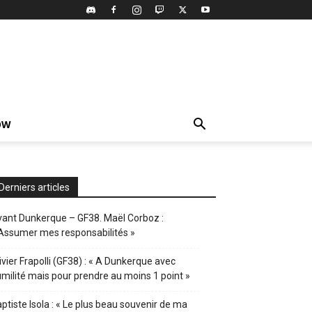
OW
Derniers articles
ant Dunkerque – GF38. Maël Corboz :
Assumer mes responsabilités »
ivier Frapolli (GF38) : « A Dunkerque avec
milité mais pour prendre au moins 1 point »
ptiste Isola : « Le plus beau souvenir de ma