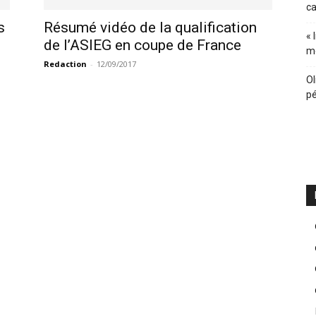
ca
s
Résumé vidéo de la qualification
« 
de l’ASIEG en coupe de France
m
Redaction
-
12/09/2017
Ol
pé