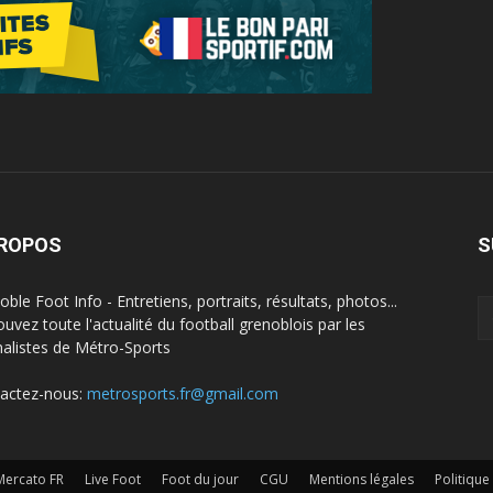
PROPOS
S
ble Foot Info - Entretiens, portraits, résultats, photos...
ouvez toute l'actualité du football grenoblois par les
nalistes de Métro-Sports
actez-nous:
metrosports.fr@gmail.com
Mercato FR
Live Foot
Foot du jour
CGU
Mentions légales
Politique