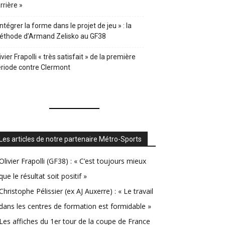
rrière »
Intégrer la forme dans le projet de jeu » : la
éthode d’Armand Zelisko au GF38
ivier Frapolli « très satisfait » de la première
riode contre Clermont
Les articles de notre partenaire Métro-Sports
Olivier Frapolli (GF38) : « C’est toujours mieux
que le résultat soit positif »
Christophe Pélissier (ex AJ Auxerre) : « Le travail
dans les centres de formation est formidable »
Les affiches du 1er tour de la coupe de France