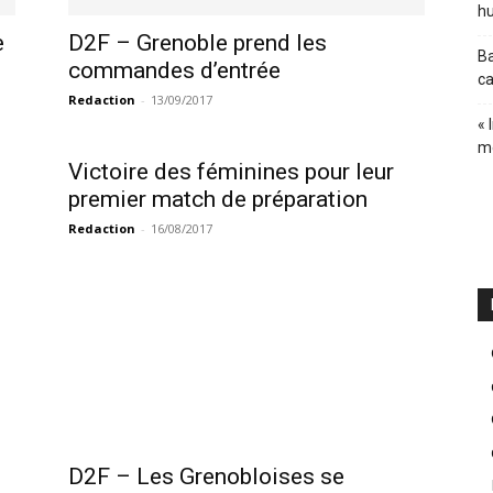
hu
e
D2F – Grenoble prend les
Ba
commandes d’entrée
ca
Redaction
-
13/09/2017
« 
m
Victoire des féminines pour leur
premier match de préparation
Redaction
-
16/08/2017
D2F – Les Grenobloises se