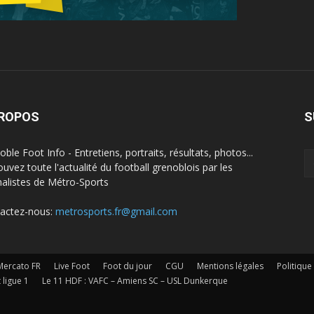
PROPOS
S
ble Foot Info - Entretiens, portraits, résultats, photos...
ouvez toute l'actualité du football grenoblois par les
nalistes de Métro-Sports
actez-nous:
metrosports.fr@gmail.com
Mercato FR
Live Foot
Foot du jour
CGU
Mentions légales
Politique
 ligue 1
Le 11 HDF : VAFC – Amiens SC – USL Dunkerque