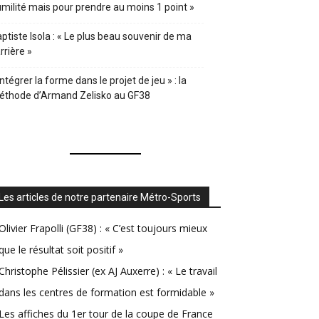
milité mais pour prendre au moins 1 point »
ptiste Isola : « Le plus beau souvenir de ma
rrière »
Intégrer la forme dans le projet de jeu » : la
éthode d’Armand Zelisko au GF38
Les articles de notre partenaire Métro-Sports
Olivier Frapolli (GF38) : « C’est toujours mieux
que le résultat soit positif »
Christophe Pélissier (ex AJ Auxerre) : « Le travail
dans les centres de formation est formidable »
Les affiches du 1er tour de la coupe de France