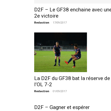
D2F – Le GF38 enchaine avec un
2e victoire
Redaction
-
17/09/2017
La D2F du GF38 bat la réserve de
l’OL 7-2
Redaction
-
01/09/2017
D2F – Gagner et espérer