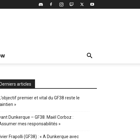
OW
Derniers articles
L’objectif premier et vital du GF38 reste le
intien »
ant Dunkerque – GF38. Maël Corboz :
Assumer mes responsabilités »
ivier Frapolli (GF38) : « A Dunkerque avec