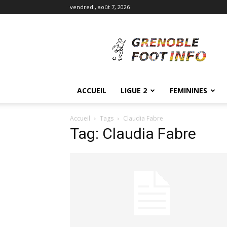
vendredi, août 7, 2026
Grenoble
Foot
Info
ACCUEIL
LIGUE 2
FEMININES
Accueil
Tags
Claudia Fabre
Tag: Claudia Fabre