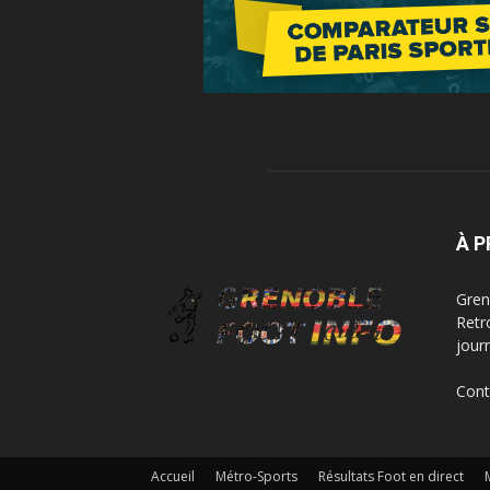
À 
Greno
Retr
jour
Cont
Accueil
Métro-Sports
Résultats Foot en direct