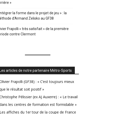
rrière »
Intégrer la forme dans le projet de jeu » : la
éthode d’Armand Zelisko au GF38
ivier Frapolli « très satisfait » de la première
riode contre Clermont
Les articles de notre partenaire Métro-Sports
Olivier Frapolli (GF38) : « C’est toujours mieux
que le résultat soit positif »
Christophe Pélissier (ex AJ Auxerre) : « Le travail
dans les centres de formation est formidable »
Les affiches du 1er tour de la coupe de France