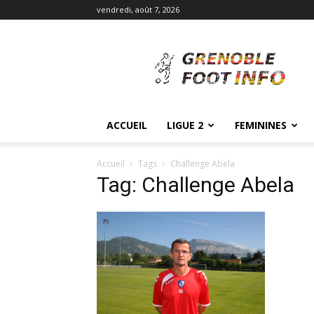
vendredi, août 7, 2026
Grenoble
Foot
Info
ACCUEIL
LIGUE 2
FEMININES
Accueil
Tags
Challenge Abela
Tag: Challenge Abela