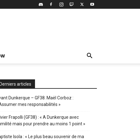
OW
Derniers articles
ant Dunkerque – GF38. Maël Corboz :
Assumer mes responsabilités »
ivier Frapolli (GF38) : « A Dunkerque avec
milité mais pour prendre au moins 1 point »
ptiste Isola : « Le plus beau souvenir de ma