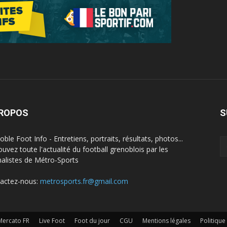
PROPOS
S
ble Foot Info - Entretiens, portraits, résultats, photos...
ouvez toute l'actualité du football grenoblois par les
nalistes de Métro-Sports
actez-nous:
metrosports.fr@gmail.com
Mercato FR
Live Foot
Foot du jour
CGU
Mentions légales
Politique