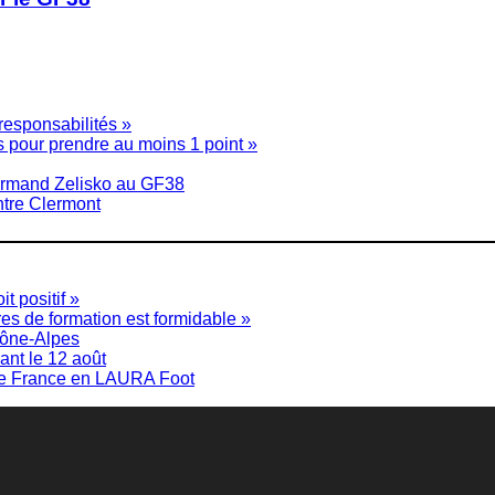
esponsabilités »
s pour prendre au moins 1 point »
d’Armand Zelisko au GF38
ontre Clermont
t positif »
res de formation est formidable »
hône-Alpes
ant le 12 août
e de France en LAURA Foot