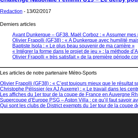
Redaction
-
13/02/2017
Derniers articles
Avant Dunkerque – GF38. Maël Corboz : « Assumer mes r
Olivier Frapolli (GF38) : « A Dunkerque avec humilité mai
Baptiste Isola : « Le plus beau souvenir de ma carrière »
« Intégrer la forme dans le projet de jeu » : la méthode 
Olivier Frapolli « très satisfait » de la première période c
Les articles de notre partenaire Métro-Sports
Olivier Frapolli (GF38) : « C’est toujours mieux que le résultat soi
Christophe Pélissier (ex AJ Auxerre) : « Le travail dans les cent
Les affiches du 1er tour de la coupe de France en Auvergne R
Supercoupe d’Europe PSG – Aston Villa : ce qu’il faut savoir av
Qui sont les clubs de District exempts du 1er tour de la coup