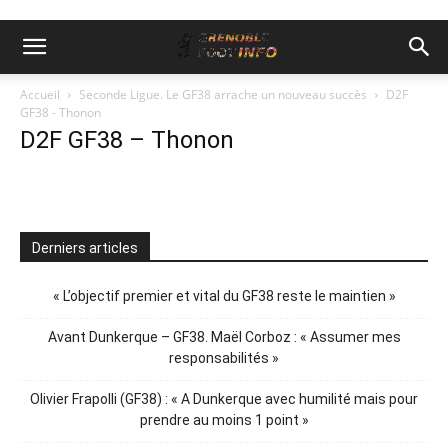
Accueil
Seconde Ligue. Le GF38 arrache un nouveau succès
D2F
GF38 - Thonon
D2F GF38 – Thonon
Derniers articles
« L’objectif premier et vital du GF38 reste le maintien »
Avant Dunkerque – GF38. Maël Corboz : « Assumer mes
responsabilités »
Olivier Frapolli (GF38) : « A Dunkerque avec humilité mais pour
prendre au moins 1 point »