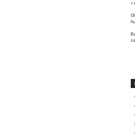
« 
Ol
hu
Ba
ca