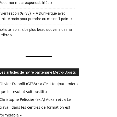
Assumer mes responsabilités »
ivier Frapolli (GF38) : « A Dunkerque avec
milité mais pour prendre au moins 1 point »
ptiste Isola : « Le plus beau souvenir de ma
rrière »
Les articles de notre partenaire Métro-Sports
Olivier Frapolli (GF38) : « C’est toujours mieux
que le résultat soit positif »
Christophe Pélissier (ex AJ Auxerre) : « Le
travail dans les centres de formation est
formidable »