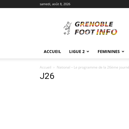
samedi, août 8, 2026
Grenoble
Foot
Info
ACCUEIL
LIGUE 2
FEMININES
Accueil
National – Le programme de la 26ème journ
J26