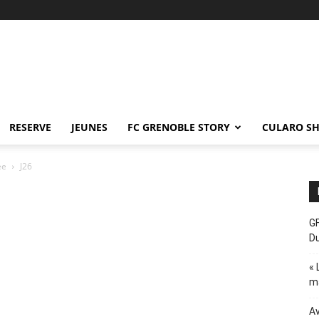
RESERVE
JEUNES
FC GRENOBLE STORY
CULARO S
ée
J26
GF
D
« 
ma
Av