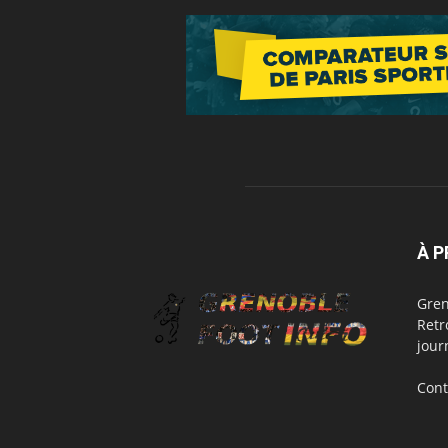
À 
Gren
Retr
jour
Cont