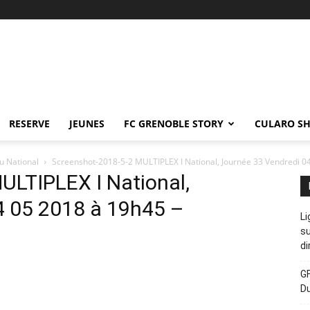
RESERVE
JEUNES
FC GRENOBLE STORY
CULARO S
u National
Screenshot-2018-5-2 MULTIPLEX I National, Journée 33 Vendredi 0
ULTIPLEX I National,
4 05 2018 à 19h45 –
Li
su
di
GF
D