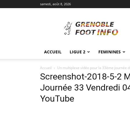
samedi, août 8, 2026
Grenoble
Foot
Info
ACCUEIL
LIGUE 2
FEMININES
Accueil
Un multiplexe vidéo pour la 33ème journée d
Screenshot-2018-5-2 M
Journée 33 Vendredi 0
YouTube