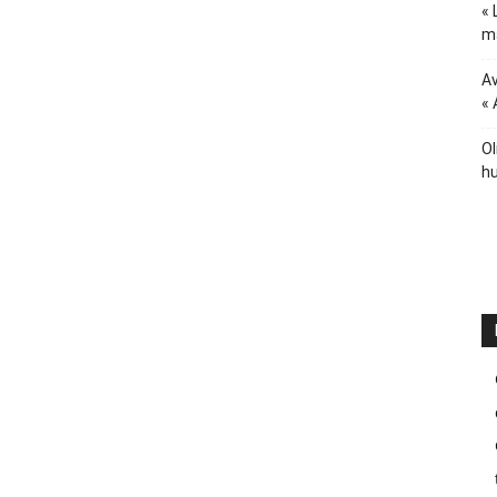
« 
ma
Av
« 
Ol
hu