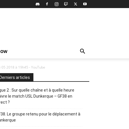
HOW
4 05 2018 à 19h45 - YouTube
Derniers articles
gue 2 : Sur quelle chaîne et à quelle heure
ivre le match USL Dunkerque – GF38 en
rect ?
38. Le groupe retenu pour le déplacement à
unkerque