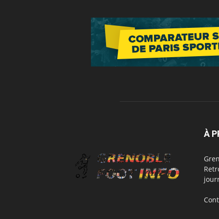
À 
Gren
Retr
jour
Cont