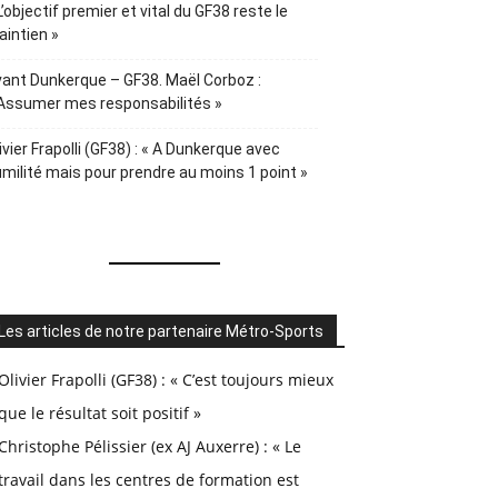
L’objectif premier et vital du GF38 reste le
intien »
ant Dunkerque – GF38. Maël Corboz :
Assumer mes responsabilités »
ivier Frapolli (GF38) : « A Dunkerque avec
milité mais pour prendre au moins 1 point »
Les articles de notre partenaire Métro-Sports
Olivier Frapolli (GF38) : « C’est toujours mieux
que le résultat soit positif »
Christophe Pélissier (ex AJ Auxerre) : « Le
travail dans les centres de formation est