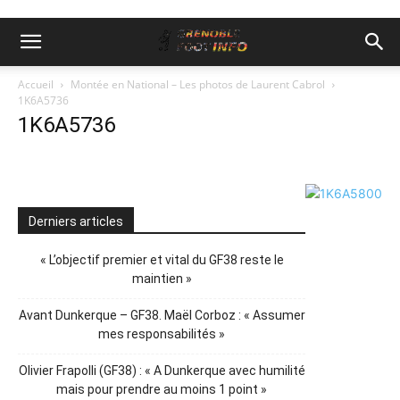
Accueil
Montée en National – Les photos de Laurent Cabrol
1K6A5736
1K6A5736
Derniers articles
« L’objectif premier et vital du GF38 reste le
maintien »
Avant Dunkerque – GF38. Maël Corboz : « Assumer
mes responsabilités »
Olivier Frapolli (GF38) : « A Dunkerque avec humilité
mais pour prendre au moins 1 point »