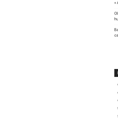
« 
Ol
hu
Ba
ca