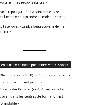
Assumer mes responsabilités »
ivier Frapolli (GF38) : « A Dunkerque avec
milité mais pour prendre au moins 1 point »
ptiste Isola : « Le plus beau souvenir de ma
rrière »
Les articles de notre partenaire Métro-Sports
Olivier Frapolli (GF38) : « C’est toujours mieux
que le résultat soit positif »
Christophe Pélissier (ex AJ Auxerre) : « Le
travail dans les centres de formation est
formidable »