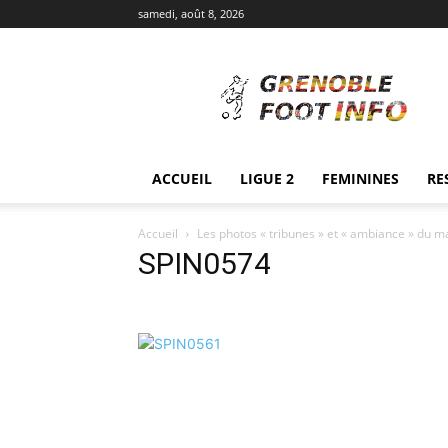
samedi, août 8, 2026
Grenoble
Foot
Info
ACCUEIL
LIGUE 2
FEMININES
RE
Accueil
Les photos « tribunes » et « ambiance » du m
SPIN0574