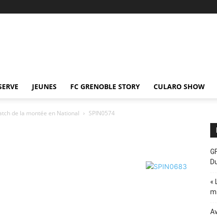
SERVE
JEUNES
FC GRENOBLE STORY
CULARO SHOW
atch de la montée en National
SPIN0574
GF
D
« 
ma
Av