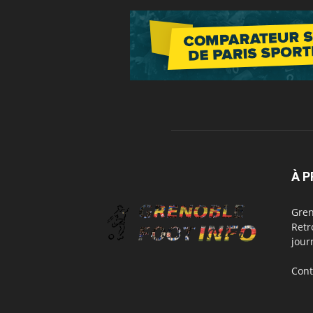
À 
Gren
Retr
jour
Cont