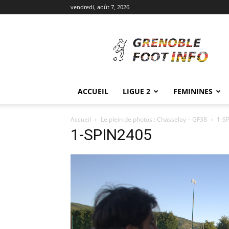
vendredi, août 7, 2026
Grenoble
Foot
Info
ACCUEIL
LIGUE 2
FEMININES
Accueil
Le plein de photos : Chasselay – GF38
1-S
1-SPIN2405