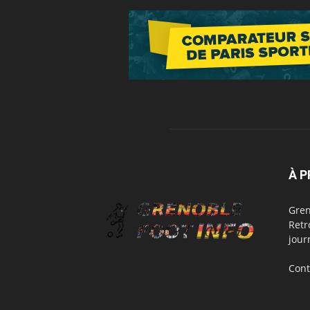
À 
Gren
Retr
jour
Cont