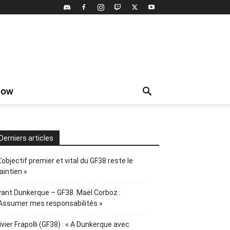
HOW
Derniers articles
L’objectif premier et vital du GF38 reste le
intien »
ant Dunkerque – GF38. Maël Corboz :
Assumer mes responsabilités »
ivier Frapolli (GF38) : « A Dunkerque avec