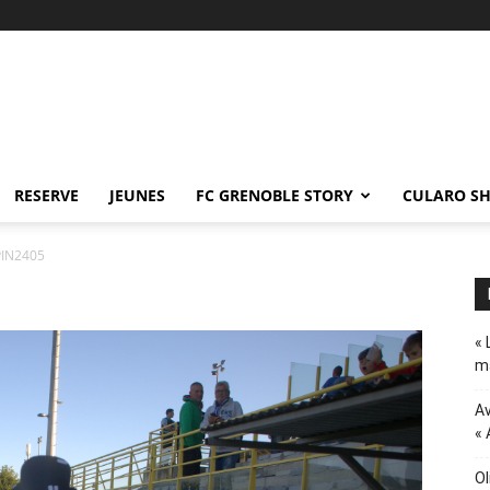
RESERVE
JEUNES
FC GRENOBLE STORY
CULARO S
PIN2405
« 
ma
Av
« 
Ol