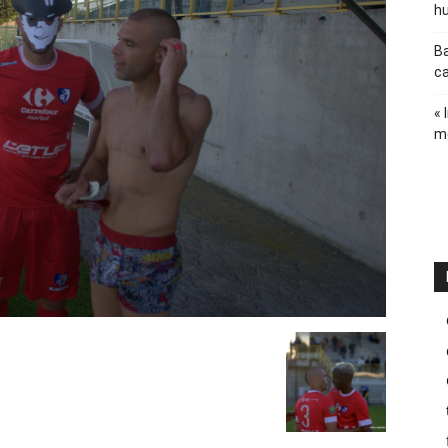
hu
Ba
ca
« 
m