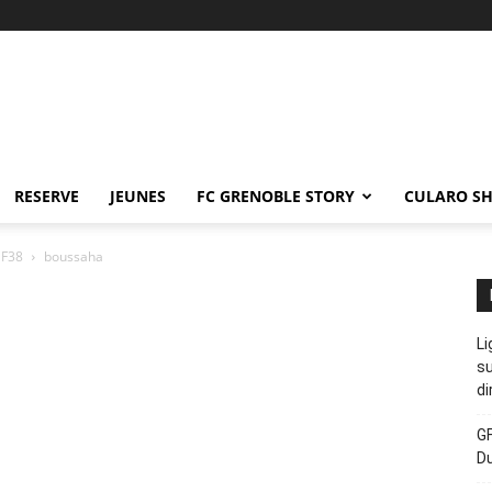
RESERVE
JEUNES
FC GRENOBLE STORY
CULARO S
GF38
boussaha
Li
su
di
GF
D