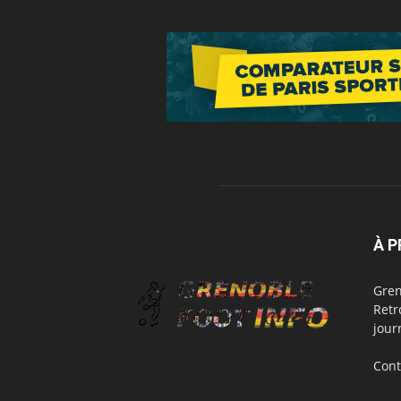
À 
Gren
Retr
jour
Cont