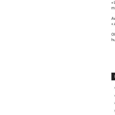
« 
ma
Av
« 
Ol
hu