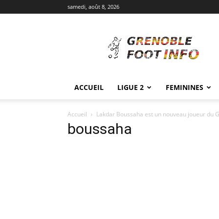
samedi, août 8, 2026
Grenoble
Foot
Info
ACCUEIL
LIGUE 2
FEMININES
Accueil
Lakdar Boussaha est un nouveau joueur du 
boussaha