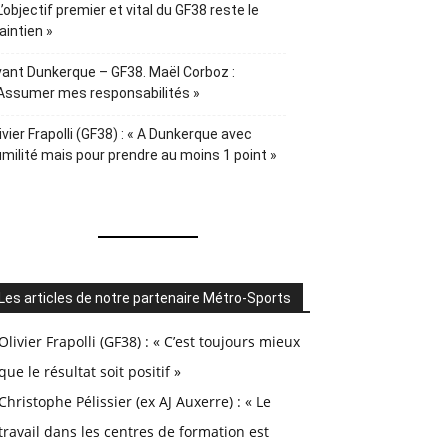
L’objectif premier et vital du GF38 reste le
intien »
ant Dunkerque – GF38. Maël Corboz :
Assumer mes responsabilités »
ivier Frapolli (GF38) : « A Dunkerque avec
milité mais pour prendre au moins 1 point »
Les articles de notre partenaire Métro-Sports
Olivier Frapolli (GF38) : « C’est toujours mieux
que le résultat soit positif »
Christophe Pélissier (ex AJ Auxerre) : « Le
travail dans les centres de formation est