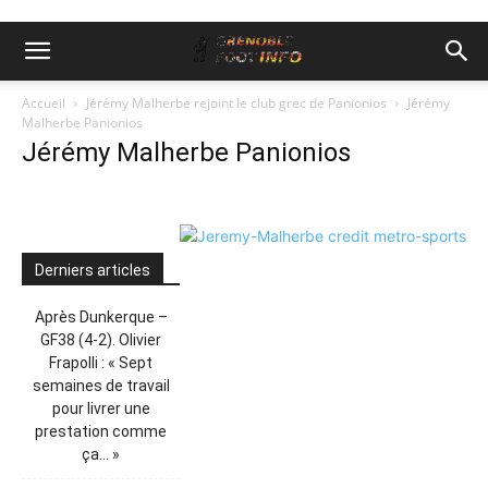
Accueil
Jérémy Malherbe rejoint le club grec de Panionios
Jérémy
Malherbe Panionios
Jérémy Malherbe Panionios
Derniers articles
Après Dunkerque –
GF38 (4-2). Olivier
Frapolli : « Sept
semaines de travail
pour livrer une
prestation comme
ça… »