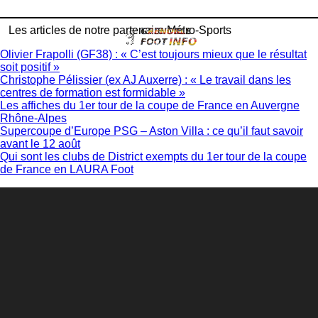
Les articles de notre partenaire Métro-Sports
Olivier Frapolli (GF38) : « C’est toujours mieux que le résultat
soit positif »
Christophe Pélissier (ex AJ Auxerre) : « Le travail dans les
centres de formation est formidable »
Les affiches du 1er tour de la coupe de France en Auvergne
Rhône-Alpes
Supercoupe d’Europe PSG – Aston Villa : ce qu’il faut savoir
avant le 12 août
Qui sont les clubs de District exempts du 1er tour de la coupe
de France en LAURA Foot