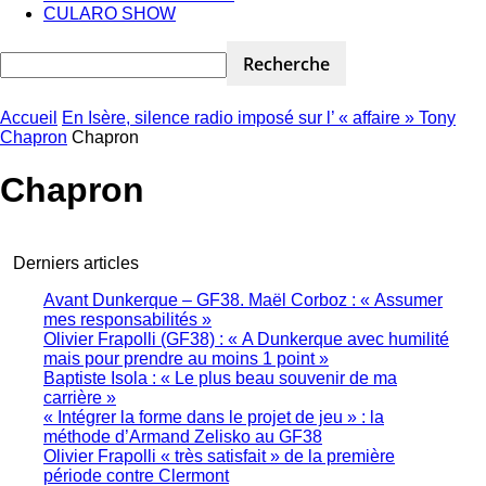
CULARO SHOW
Accueil
En Isère, silence radio imposé sur l’ « affaire » Tony
Chapron
Chapron
Chapron
Derniers articles
Avant Dunkerque – GF38. Maël Corboz : « Assumer
mes responsabilités »
Olivier Frapolli (GF38) : « A Dunkerque avec humilité
mais pour prendre au moins 1 point »
Baptiste Isola : « Le plus beau souvenir de ma
carrière »
« Intégrer la forme dans le projet de jeu » : la
méthode d’Armand Zelisko au GF38
Olivier Frapolli « très satisfait » de la première
période contre Clermont