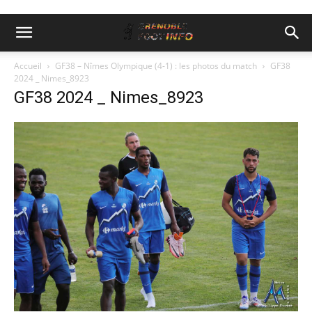
Accueil
GF38 – Nîmes Olympique (4-1) : les photos du match
GF38
2024 _ Nimes_8923
GF38 2024 _ Nimes_8923