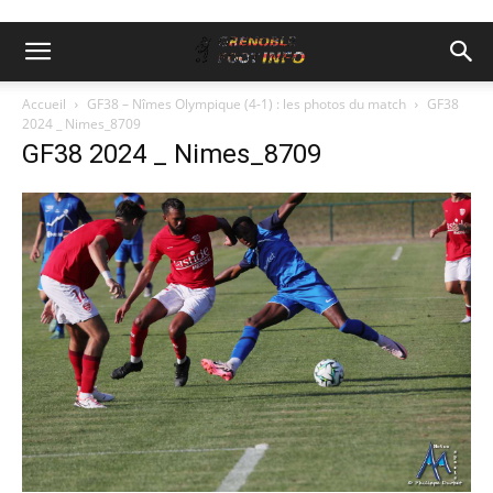
Accueil
GF38 – Nîmes Olympique (4-1) : les photos du match
GF38
2024 _ Nimes_8709
GF38 2024 _ Nimes_8709