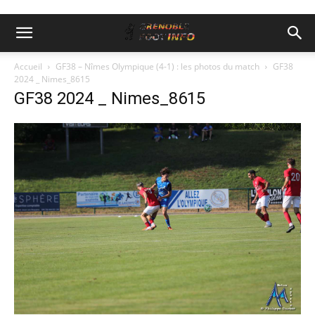
Accueil
GF38 – Nîmes Olympique (4-1) : les photos du match
GF38
2024 _ Nimes_8615
GF38 2024 _ Nimes_8615