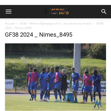
Accueil
GF38 – Nîmes Olympique (4-1) : les photos du match
GF38
2024 _ Nimes_8495
GF38 2024 _ Nimes_8495