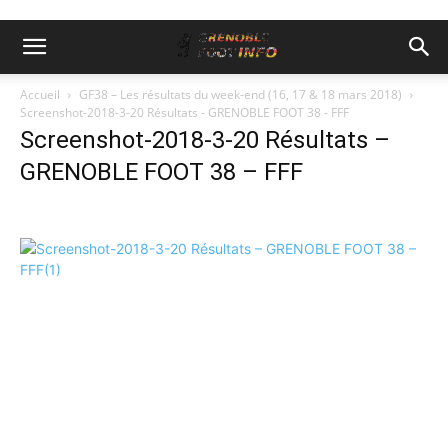
Accueil
GF38 – Les résultats du week-end (16, 17 & 18 mars 2018)
Screenshot-2018-3-20 Résultats - GRENOBLE FOOT 38 - FFF
Screenshot-2018-3-20 Résultats –
GRENOBLE FOOT 38 – FFF
Derniers
articles
A
v
a
n
t
D