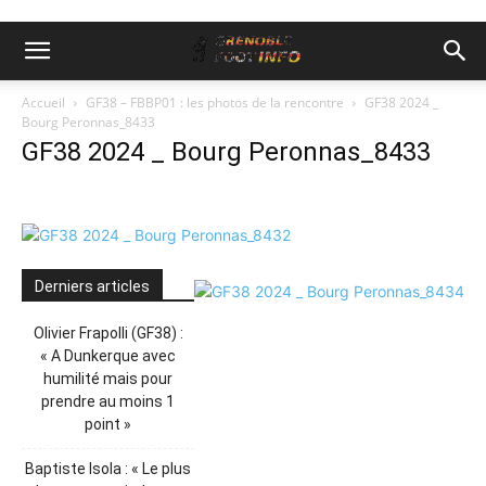
Accueil
GF38 – FBBP01 : les photos de la rencontre
GF38 2024 _
Bourg Peronnas_8433
GF38 2024 _ Bourg Peronnas_8433
Derniers articles
Olivier Frapolli (GF38) :
« A Dunkerque avec
humilité mais pour
prendre au moins 1
point »
Baptiste Isola : « Le plus