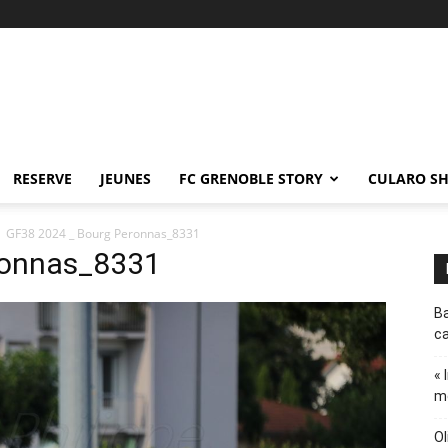
RESERVE
JEUNES
FC GRENOBLE STORY
CULARO S
GF38 2024 _ Bourg Peronnas_8331
ronnas_8331
Ba
ca
« 
m
Ol