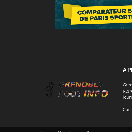
À 
Gren
Retr
jour
Cont