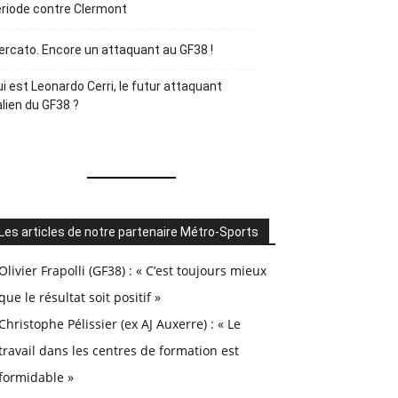
riode contre Clermont
rcato. Encore un attaquant au GF38 !
i est Leonardo Cerri, le futur attaquant
alien du GF38 ?
Les articles de notre partenaire Métro-Sports
Olivier Frapolli (GF38) : « C’est toujours mieux
que le résultat soit positif »
Christophe Pélissier (ex AJ Auxerre) : « Le
travail dans les centres de formation est
formidable »