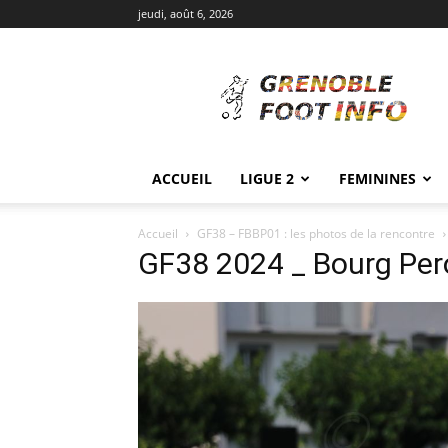
jeudi, août 6, 2026
Grenoble
Foot
Info
ACCUEIL
LIGUE 2
FEMININES
Accueil
GF38 – FBBP01 : les photos de la rencontre
GF38 2024 _ Bourg Pe