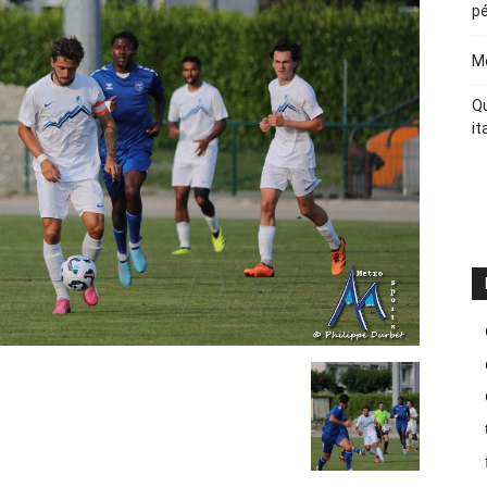
pé
Me
Qu
it