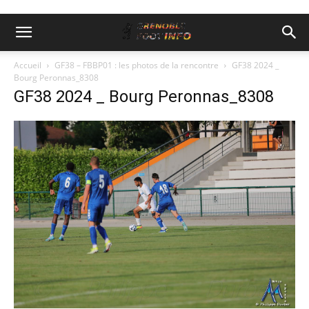
Accueil
GF38 – FBBP01 : les photos de la rencontre
GF38 2024 _
Bourg Peronnas_8308
GF38 2024 _ Bourg Peronnas_8308