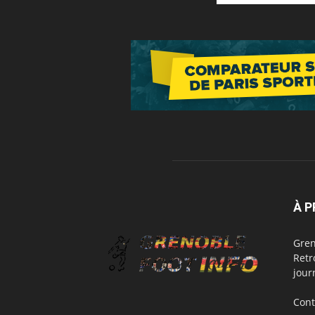
À 
Gren
Retr
jour
Cont