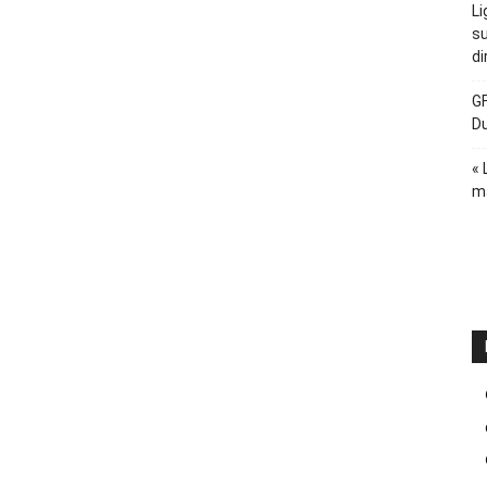
Li
su
di
GF
D
« 
ma