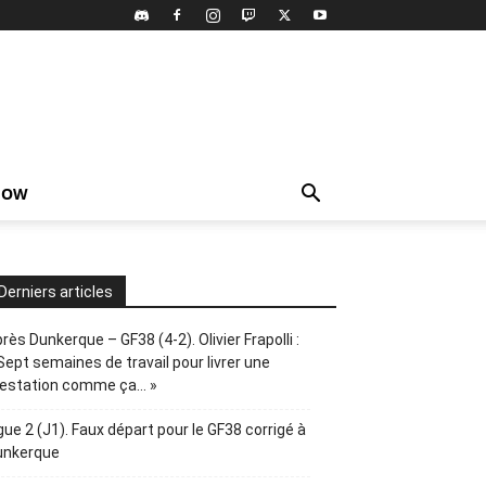
HOW
Derniers articles
rès Dunkerque – GF38 (4-2). Olivier Frapolli :
Sept semaines de travail pour livrer une
restation comme ça… »
gue 2 (J1). Faux départ pour le GF38 corrigé à
unkerque