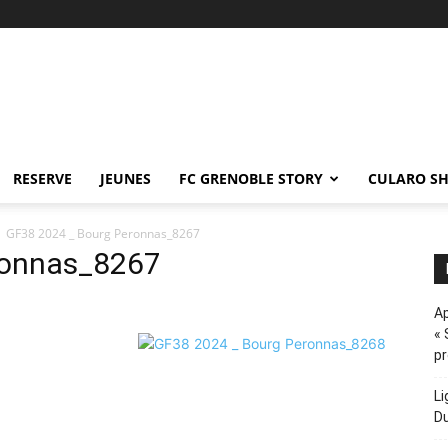
RESERVE
JEUNES
FC GRENOBLE STORY
CULARO S
GF38 2024 _ Bourg Peronnas_8267
ronnas_8267
Ap
« 
p
Li
D