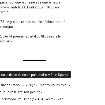
gue 2 : Sur quelle chaîne et à quelle heure
ivre le match USL Dunkerque – GF38 en
rect ?
38. Le groupe retenu pour le déplacement à
unkerque
L’objectif premier et vital du GF38 reste le
intien »
Les articles de notre partenaire Métro-Sports
Olivier Frapolli (GF38) : « C’est toujours mieux
que le résultat soit positif »
Christophe Pélissier (ex AJ Auxerre) : « Le