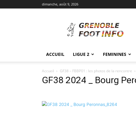
dimanche, août 9, 2026
Grenoble
Foot
Info
ACCUEIL
LIGUE 2
FEMININES
Accueil
GF38 – FBBP01 : les photos de la rencontre
GF38 2024 _ Bourg Pe