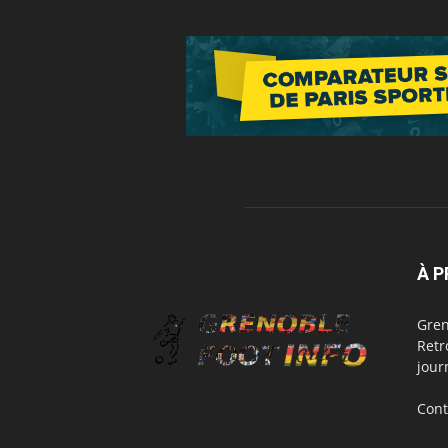
À 
Gren
Retr
jour
Cont