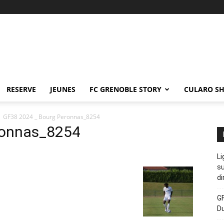
RESERVE
JEUNES
FC GRENOBLE STORY
CULARO S
GF38 2024 _ Bourg Peronnas_8254
ronnas_8254
Li
su
di
GF
D