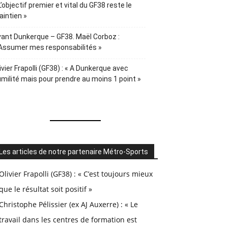
L’objectif premier et vital du GF38 reste le
intien »
ant Dunkerque – GF38. Maël Corboz :
Assumer mes responsabilités »
ivier Frapolli (GF38) : « A Dunkerque avec
milité mais pour prendre au moins 1 point »
Les articles de notre partenaire Métro-Sports
Olivier Frapolli (GF38) : « C’est toujours mieux
que le résultat soit positif »
Christophe Pélissier (ex AJ Auxerre) : « Le
travail dans les centres de formation est