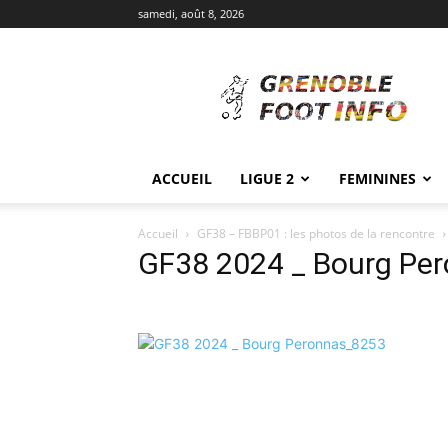
samedi, août 8, 2026
Grenoble
Foot
Info
ACCUEIL
LIGUE 2
FEMININES
Accueil
GF38 – FBBP01 : les photos de la rencontre
GF38 2024 _ Bourg Pe