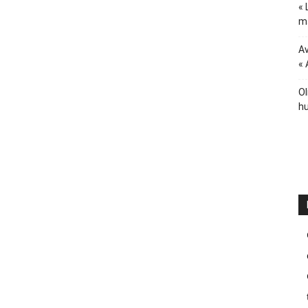
« 
ma
Av
« 
Ol
hu