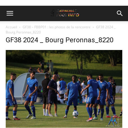
Accueil
GF38 – FBBP01 : les photos de la rencontre
GF38 2024 _
Bourg Peronnas_8220
GF38 2024 _ Bourg Peronnas_8220