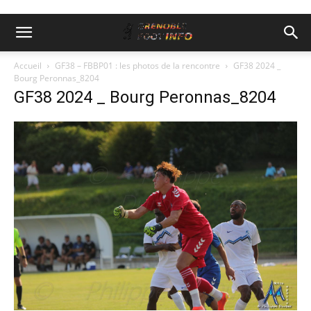
Accueil
GF38 – FBBP01 : les photos de la rencontre
GF38 2024 _
Bourg Peronnas_8204
GF38 2024 _ Bourg Peronnas_8204