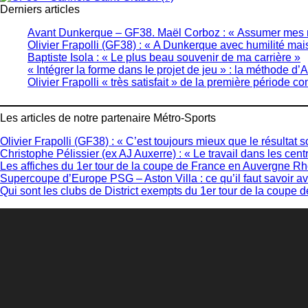
Derniers articles
Avant Dunkerque – GF38. Maël Corboz : « Assumer mes r
Olivier Frapolli (GF38) : « A Dunkerque avec humilité mai
Baptiste Isola : « Le plus beau souvenir de ma carrière »
« Intégrer la forme dans le projet de jeu » : la méthode 
Olivier Frapolli « très satisfait » de la première période c
Les articles de notre partenaire Métro-Sports
Olivier Frapolli (GF38) : « C’est toujours mieux que le résultat soi
Christophe Pélissier (ex AJ Auxerre) : « Le travail dans les cent
Les affiches du 1er tour de la coupe de France en Auvergne R
Supercoupe d’Europe PSG – Aston Villa : ce qu’il faut savoir av
Qui sont les clubs de District exempts du 1er tour de la coup