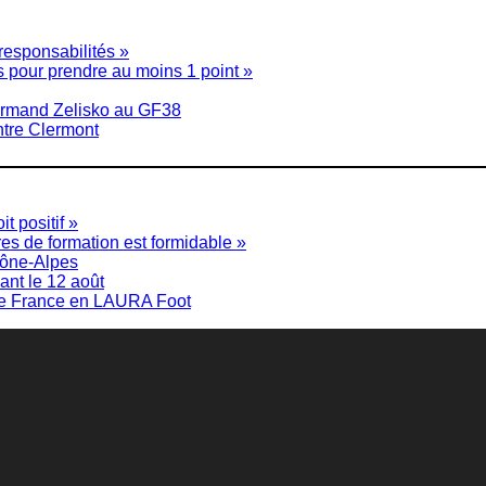
esponsabilités »
s pour prendre au moins 1 point »
d’Armand Zelisko au GF38
ontre Clermont
t positif »
res de formation est formidable »
hône-Alpes
ant le 12 août
e de France en LAURA Foot