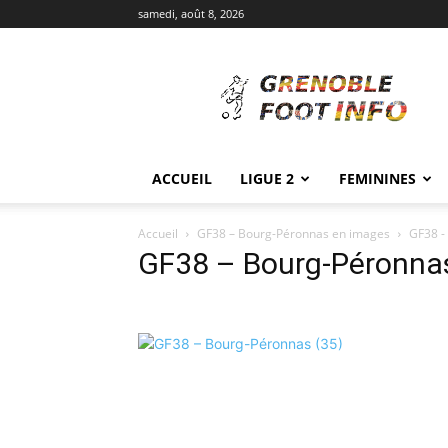
samedi, août 8, 2026
Grenoble
Foot
Info
ACCUEIL
LIGUE 2
FEMININES
Accueil
GF38 – Bourg-Péronnas en images
GF38 -
GF38 – Bourg-Péronnas