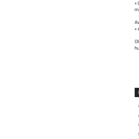
« 
ma
Av
« 
Ol
hu