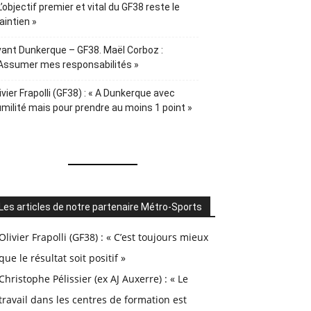
L’objectif premier et vital du GF38 reste le
intien »
ant Dunkerque – GF38. Maël Corboz :
Assumer mes responsabilités »
ivier Frapolli (GF38) : « A Dunkerque avec
milité mais pour prendre au moins 1 point »
Les articles de notre partenaire Métro-Sports
Olivier Frapolli (GF38) : « C’est toujours mieux
que le résultat soit positif »
Christophe Pélissier (ex AJ Auxerre) : « Le
travail dans les centres de formation est