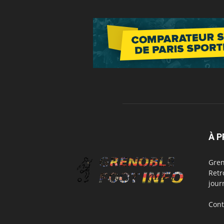
À 
Gren
Retr
jour
Cont