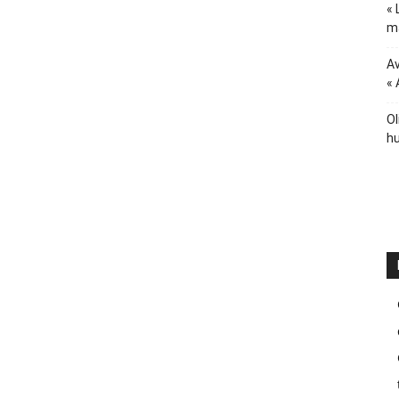
« 
ma
Av
« 
Ol
hu