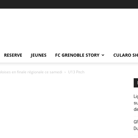
RESERVE
JEUNES
FC GRENOBLE STORY
CULARO S
bloises en finale régionale ce samedi
U13 Pitch
Li
su
di
GF
D