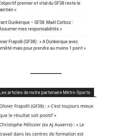
L’objectif premier et vital du GF38 reste le
intien »
ant Dunkerque – GF38. Maël Corboz :
Assumer mes responsabilités »
ivier Frapolli (GF38) : « A Dunkerque avec
milité mais pour prendre au moins 1 point »
Les articles de notre partenaire Métro-Sports
Olivier Frapolli (GF38) : « C’est toujours mieux
que le résultat soit positif »
Christophe Pélissier (ex AJ Auxerre) : « Le
travail dans les centres de formation est