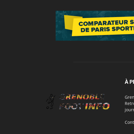
À 
Gren
Retr
jour
Cont