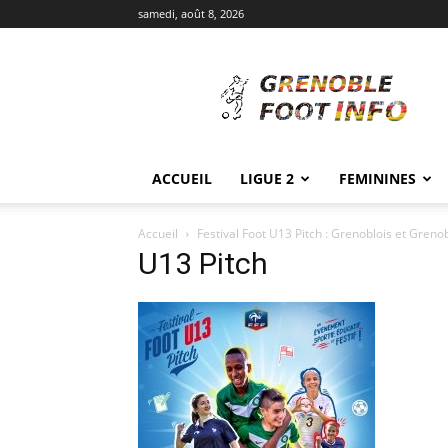
samedi, août 8, 2026
Grenoble
Foot
Info
ACCUEIL
LIGUE 2
FEMININES
Accueil
Festival Foot U13 Pitch : Grenoblois et Greno
U13 Pitch