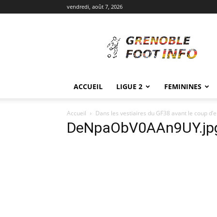
vendredi, août 7, 2026
Grenoble
Foot
Info
ACCUEIL
LIGUE 2
FEMININES
Accueil
Dans les vestiaires du GF38 avant le coup d’e
DeNpaObV0AAn9UY.jpg