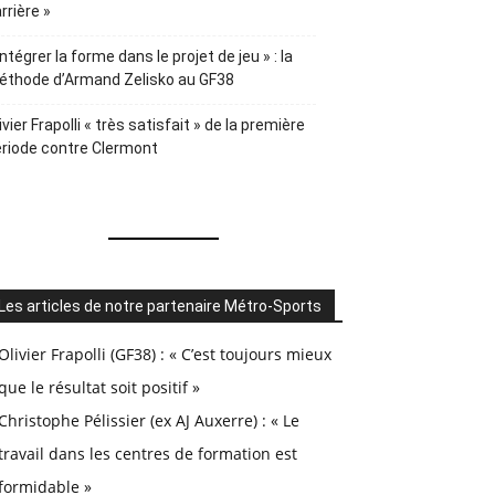
rrière »
Intégrer la forme dans le projet de jeu » : la
éthode d’Armand Zelisko au GF38
ivier Frapolli « très satisfait » de la première
riode contre Clermont
Les articles de notre partenaire Métro-Sports
Olivier Frapolli (GF38) : « C’est toujours mieux
que le résultat soit positif »
Christophe Pélissier (ex AJ Auxerre) : « Le
travail dans les centres de formation est
formidable »