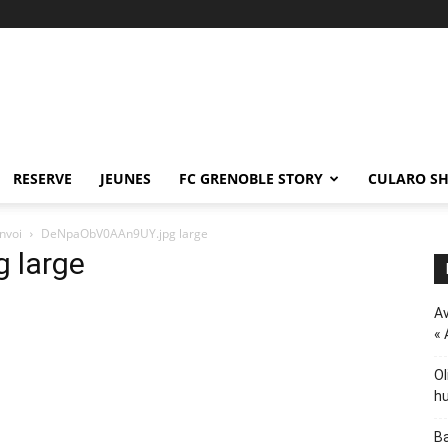
RESERVE
JEUNES
FC GRENOBLE STORY
CULARO S
nvoi
DeNpaObV0AAn9UY.jpg large
 large
Av
« 
Ol
hu
Ba