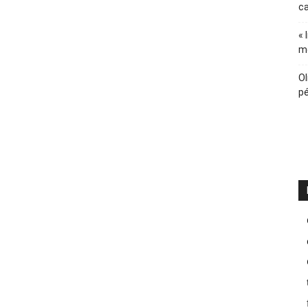
ca
« 
m
Ol
pé