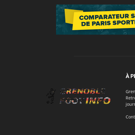
À 
Gren
Retr
jour
Cont