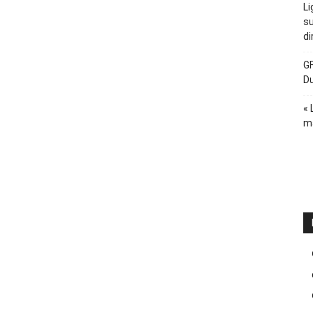
Li
su
di
GF
D
« 
ma