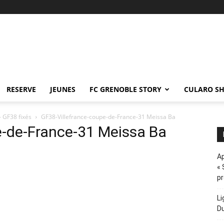
RESERVE
JEUNES
FC GRENOBLE STORY
CULARO S
– GF38 fixés
GF38-Villefrance-coupe-de-France-31 Meissa Ba
e-de-France-31 Meissa Ba
Ap
« 
p
Li
D