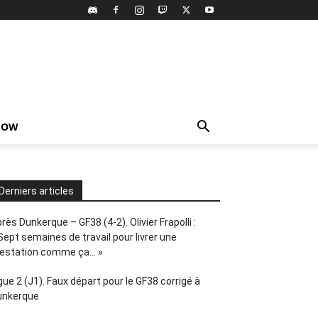
HOW
Derniers articles
rès Dunkerque – GF38 (4-2). Olivier Frapolli :
Sept semaines de travail pour livrer une
restation comme ça… »
gue 2 (J1). Faux départ pour le GF38 corrigé à
unkerque