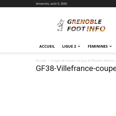
dimanche, août 9, 2026
Grenoble
Foot
Info
ACCUEIL
LIGUE 2
FEMININES
Accueil
Coupe de France. Le jour et l’horaire d’Istres 
GF38-Villefrance-coup