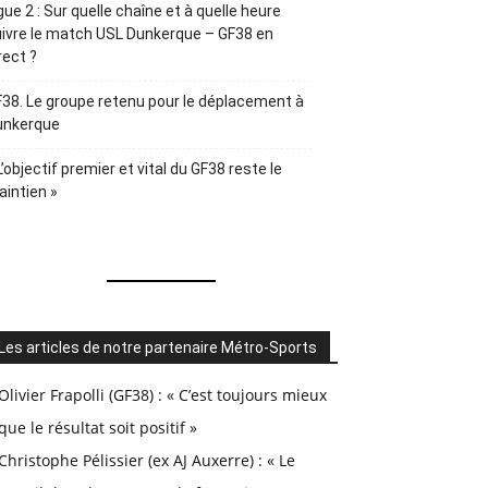
gue 2 : Sur quelle chaîne et à quelle heure
ivre le match USL Dunkerque – GF38 en
rect ?
38. Le groupe retenu pour le déplacement à
unkerque
L’objectif premier et vital du GF38 reste le
intien »
Les articles de notre partenaire Métro-Sports
Olivier Frapolli (GF38) : « C’est toujours mieux
que le résultat soit positif »
Christophe Pélissier (ex AJ Auxerre) : « Le