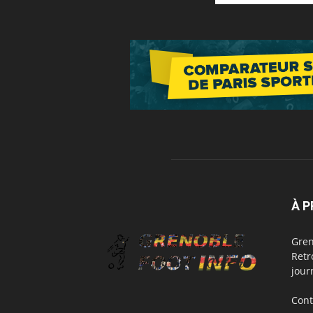
À 
Gren
Retr
jour
Cont