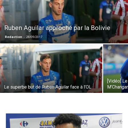
Ruben Aguilar approché par la Bolivie
Redaction
-
28/09/2017
[Vidéo] Le
Le superbe but de Ruben Aguilar face à l’OL
M’Changam