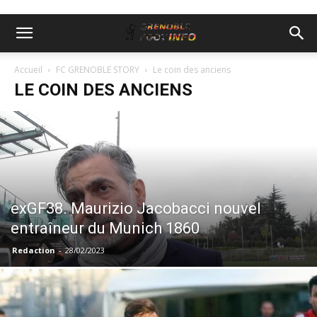
Accueil
FC GRENOBLE STORY
Le coin des anciens
LE COIN DES ANCIENS
exGF38. Maurizio Jacobacci nouvel
entraîneur du Munich 1860
Redaction
-
28/02/2023