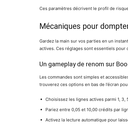
Ces paramètres décrivent le profil de risqu
Mécaniques pour dompter
Gardez la main sur vos parties en un instant
actives. Ces réglages sont essentiels pour 
Un gameplay de renom sur Book
Les commandes sont simples et accessibles
trouverez ces options en bas de l’écran pour
Choisissez les lignes actives parmi 1, 3, 5
Pariez entre 0,05 et 10,00 crédits par lign
Activez la lecture automatique pour laiss