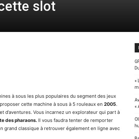
ette slot
GF
D
« 
ma
ines à sous les plus populaires du segment des jeux
Av
e proposer cette machine à sous à 5 rouleaux en
2005
.
« 
et d’aventures. Vous incarnez un explorateur qui part à
Ol
te des pharaons.
Il vous faudra tenter de remporter
hu
Un grand classique à retrouver également en ligne avec
Ba