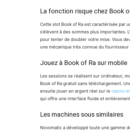
La fonction risque chez Book o
Cette slot Book of Ra est caractérisée par u
s’élèvent à des sommes plus importantes. L
pour tenter de doubler votre mise. Vous dev
une mécanique très connue du fournisseur
Jouez à Book of Ra sur mobile
Les sessions se réalisent sur ordinateur, mob
Book of Ra gratuit sans téléchargement. Une
ensuite jouer en argent réel sur le
casino en
qui offre une interface fluide et entièremen
Les machines sous similaires
Novomatic a développé toute une gamme de B