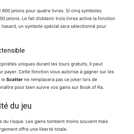
1 800 jetons pour quatre livres. Si cinq symboles
 jetons. Le fait d’obtenir trois livres active la fonction
Au hasard, un symbole spécial sera sélectionné pour
xtensible
riétés uniques durant les tours gratuits. Il peut
r payer. Cette fonction vous autorise à gagner sur les
e le
Scatter
ne remplacera pas ce joker lors de
nnaître pour bien suivre vos gains sur Book of Ra.
té du jeu
cte du risque. Les gains tombent moins souvent mais
rgement offre une liberté totale.