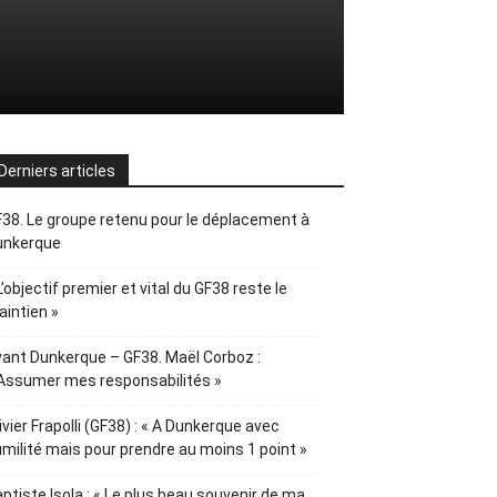
Derniers articles
38. Le groupe retenu pour le déplacement à
unkerque
L’objectif premier et vital du GF38 reste le
intien »
ant Dunkerque – GF38. Maël Corboz :
Assumer mes responsabilités »
ivier Frapolli (GF38) : « A Dunkerque avec
milité mais pour prendre au moins 1 point »
ptiste Isola : « Le plus beau souvenir de ma