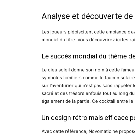
Analyse et découverte de 
Les joueurs plébiscitent cette ambiance d’
mondial du titre. Vous découvrirez ici les ra
Le succès mondial du thème de 
Le dieu soleil donne son nom à cette fameu
symboles familiers comme le faucon solaire 
sur l’aventurier qui n’est pas sans rappeler l
sacré et des trésors enfouis tout au long 
également de la partie. Ce cocktail entre le
Un design rétro mais efficace 
Avec cette référence, Novomatic ne propose