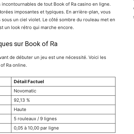
 incontournables de tout Book of Ra casino en ligne.
orées imposantes et typiques. En arrière-plan, vous
sous un ciel violet. Le côté sombre du rouleau met en
st un look rétro qui marche encore.
ques sur Book of Ra
vant de débuter un jeu est une nécessité. Voici les
of Ra online.
Détail Factuel
Novomatic
92,13 %
Haute
5 rouleaux / 9 lignes
0,05 à 10,00 par ligne