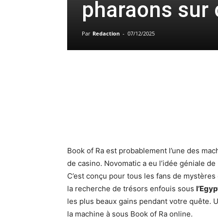
pharaons sur c
Par
Redaction
-
07/12/2025
Book of Ra est probablement l’une des mach
de casino. Novomatic a eu l’idée géniale d
C’est conçu pour tous les fans de mystères 
la recherche de trésors enfouis sous
l’Egyp
les plus beaux gains pendant votre quête. 
la machine à sous Book of Ra online.